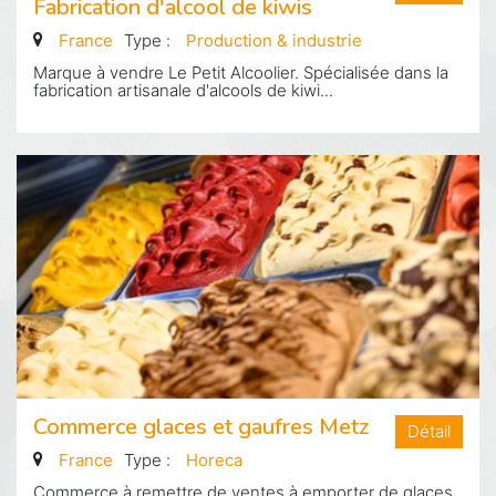
Fabrication d'alcool de kiwis
France
Type :
Production & industrie
Marque à vendre Le Petit Alcoolier. Spécialisée dans la
fabrication artisanale d'alcools de kiwi...
Commerce glaces et gaufres Metz
Détail
France
Type :
Horeca
Commerce à remettre de ventes à emporter de glaces