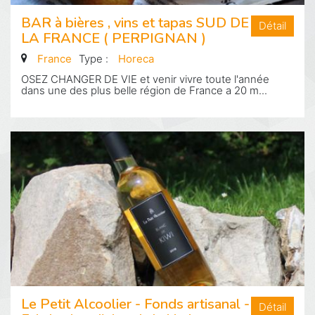
BAR à bières , vins et tapas SUD DE
Détail
LA FRANCE ( PERPIGNAN )
France
Type :
Horeca
OSEZ CHANGER DE VIE et venir vivre toute l'année
dans une des plus belle région de France a 20 m...
Le Petit Alcoolier - Fonds artisanal -
Détail