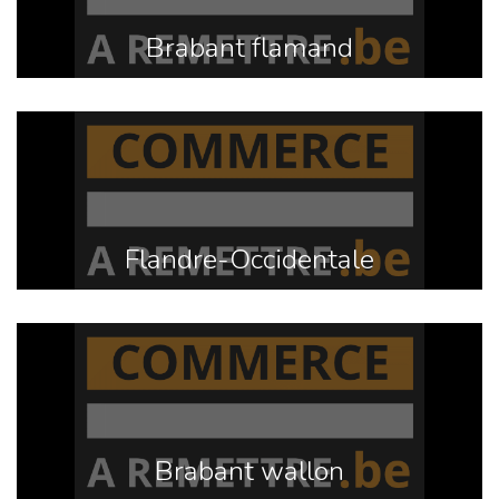
Brabant flamand
Flandre-Occidentale
Brabant wallon