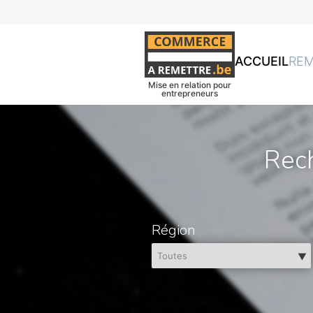
ACCUEIL
RE
Mise en relation pour
entrepreneurs
Rec
Région