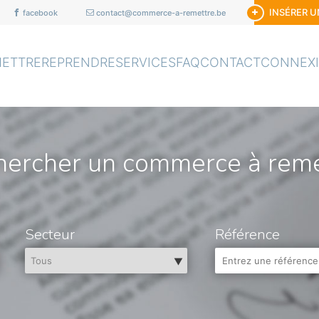
INSÉRER 
facebook
contact@commerce-a-remettre.be
METTRE
REPRENDRE
SERVICES
FAQ
CONTACT
CONNEX
hercher un commerce à reme
Secteur
Référence