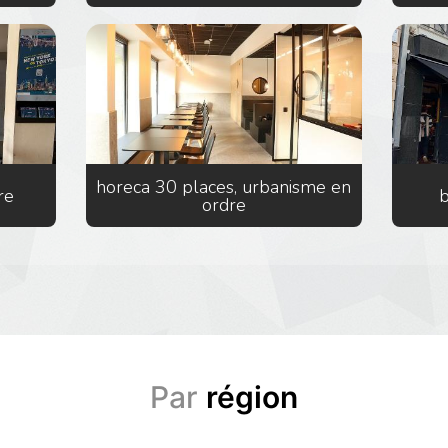
horeca 30 places, urbanisme en
re
b
ordre
Par
région