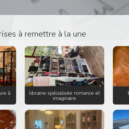
ises à remettre à la une
ure à
librairie spécialisée romance et
imaginaire