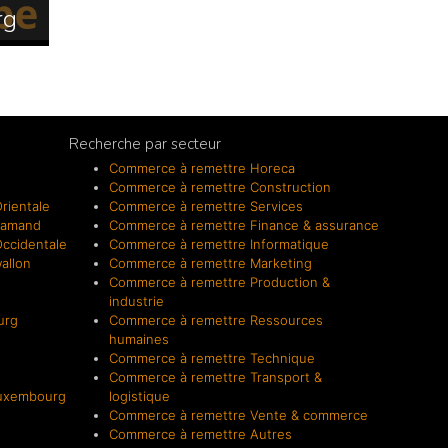
rg
Recherche par secteur
Commerce à remettre Horeca
Commerce à remettre Construction
rientale
Commerce à remettre Services
lamand
Commerce à remettre Finance & assurance
ccidentale
Commerce à remettre Informatique
allon
Commerce à remettre Marketing
Commerce à remettre Production &
industrie
urg
Commerce à remettre Ressources
humaines
Commerce à remettre Technique
Commerce à remettre Transport &
Luxembourg
logistique
Commerce à remettre Vente & commerce
Commerce à remettre Autres