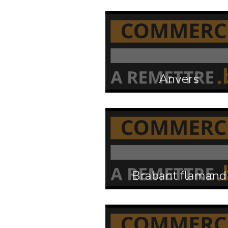
Anvers
Brabant flamand