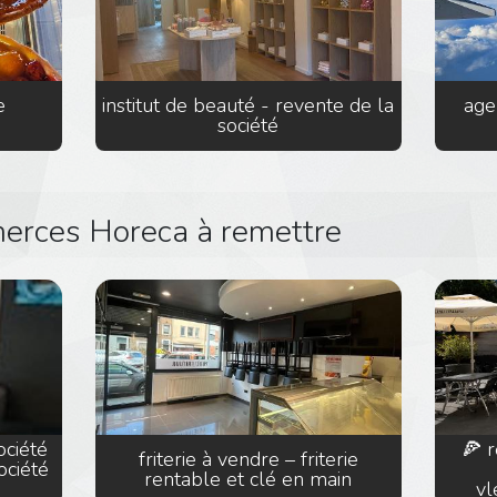
e
institut de beauté - revente de la
age
société
rces Horeca à remettre
ociété
🍕 r
friterie à vendre – friterie
ociété
rentable et clé en main
vl