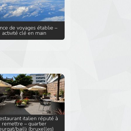
nce de voyages établie –
activité clé en main
estaurant italien réputé à
remettre – quartier
eurgat/bailli (bruxelles)