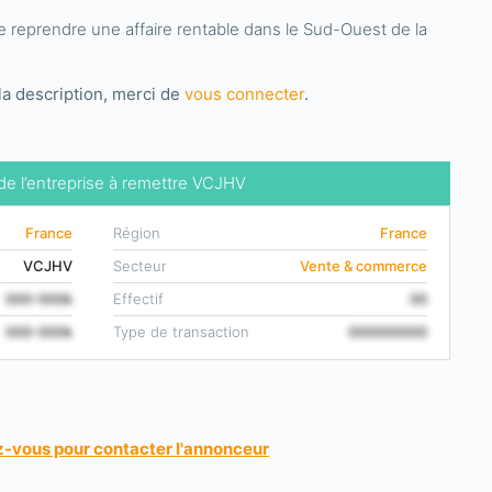
 reprendre une affaire rentable dans le Sud-Ouest de la
la description, merci de
vous connecter
.
 de l’entreprise à remettre VCJHV
France
Région
France
VCJHV
Secteur
Vente & commerce
000-000k
Effectif
00
000-000k
Type de transaction
000000000
-vous pour contacter l'annonceur