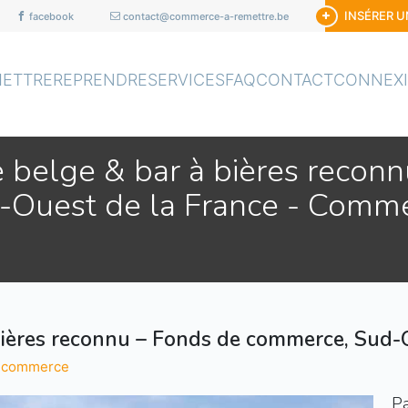
INSÉRER 
facebook
contact@commerce-a-remettre.be
METTRE
REPRENDRE
SERVICES
FAQ
CONTACT
CONNEX
e belge & bar à bières recon
Ouest de la France - Comme
 bières reconnu – Fonds de commerce, Sud-
& commerce
Pa