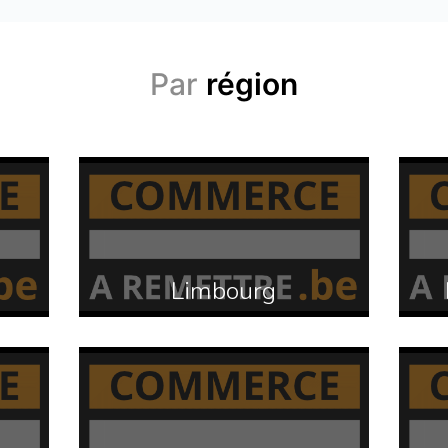
Par
région
Limbourg