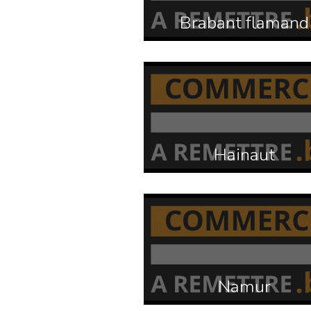
Brabant flamand
Hainaut
Namur