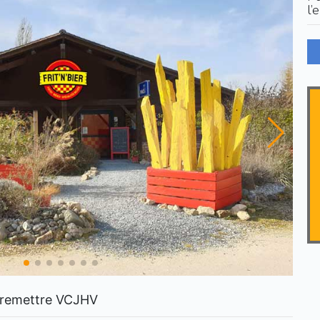
l’
à remettre VCJHV