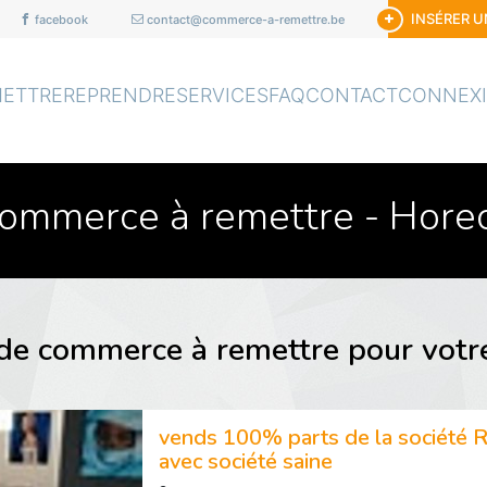
INSÉRER 
facebook
contact@commerce-a-remettre.be
METTRE
REPRENDRE
SERVICES
FAQ
CONTACT
CONNEX
ommerce à remettre - Hore
e commerce à remettre pour votr
vends 100% parts de la société 
avec société saine