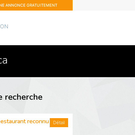
UNE ANNONCE GRATUITEMENT
ION
ca
e recherche
Restaurant reconnu
Détail