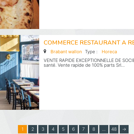
COMMERCE RESTAURANT A R
Brabant wallon
Type :
Horeca
VENTE RAPIDE EXCEPTIONNELLE DE SOCIE
santé. Vente rapide de 100% parts Srl...
1
2
3
4
5
6
7
8
...
48
→