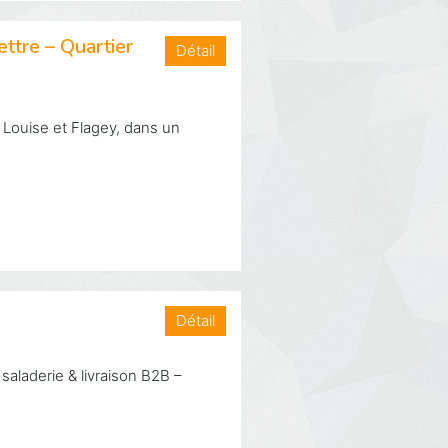
ettre – Quartier
Détail
 Louise et Flagey, dans un
Détail
laderie & livraison B2B –