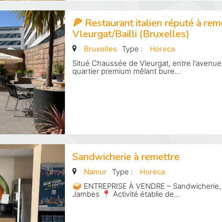
🍕 Restaurant italien réputé à rem
Vleurgat/Bailli (Bruxelles)
Bruxelles
Type :
Horeca
Situé Chaussée de Vleurgat, entre l'avenue
quartier premium mêlant bure...
Sandwicherie à remettre
Namur
Type :
Horeca
🥪 ENTREPRISE À VENDRE – Sandwicherie, sa
Jambes 📍 Activité établie de...