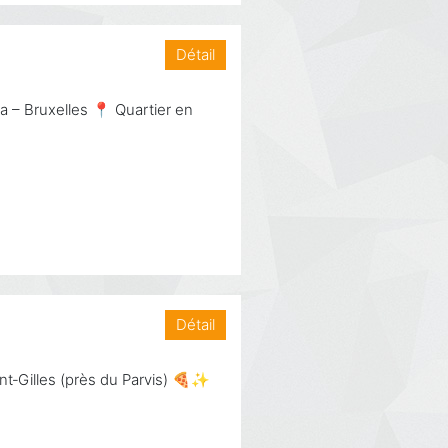
Détail
 – Bruxelles 📍 Quartier en
Détail
int‑Gilles (près du Parvis) 🍕✨