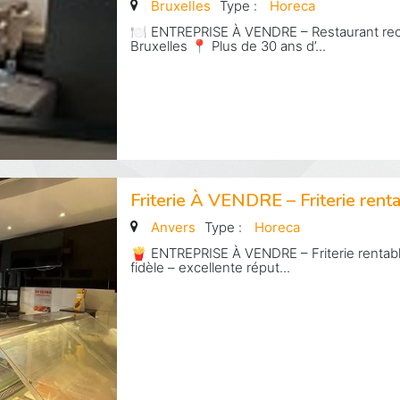
Bruxelles
Type :
Horeca
🍽️ ENTREPRISE À VENDRE – Restaurant rec
Bruxelles 📍 Plus de 30 ans d’...
Friterie À VENDRE – Friterie renta
Anvers
Type :
Horeca
🍟 ENTREPRISE À VENDRE – Friterie rentable
fidèle – excellente réput...