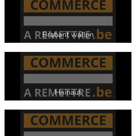
Brabant wallon
Hainaut