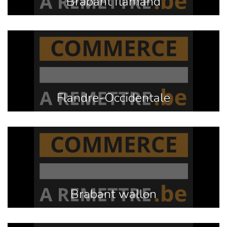
Brabant flamand
Flandre-Occidentale
Brabant wallon