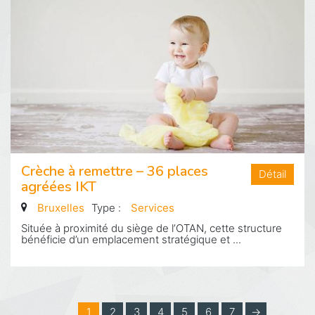
Crèche à remettre – 36 places
Détail
agréées IKT
Bruxelles
Type :
Services
Située à proximité du siège de l’OTAN, cette structure
bénéficie d’un emplacement stratégique et ...
1
2
3
4
5
6
7
→