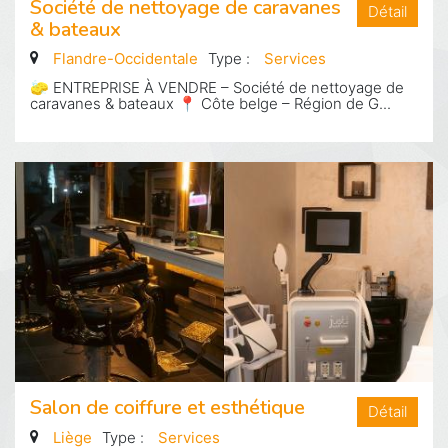
Société de nettoyage de caravanes
Détail
& bateaux
Flandre-Occidentale
Type :
Services
🧽 ENTREPRISE À VENDRE – Société de nettoyage de
caravanes & bateaux 📍 Côte belge – Région de G...
Salon de coiffure et esthétique
Détail
Liège
Type :
Services