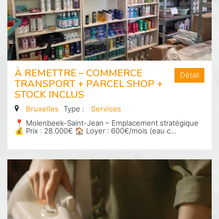
À REMETTRE – COMMERCE
Détail
TRANSPORT + PARCEL SHOP +
STOCK INCLUS
Bruxelles
Type :
Services
📍 Molenbeek-Saint-Jean – Emplacement stratégique
💰 Prix : 28.000€ 🏠 Loyer : 600€/mois (eau c...