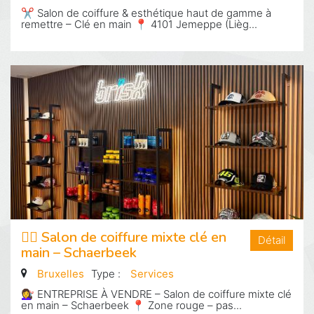
✂️ Salon de coiffure & esthétique haut de gamme à
remettre – Clé en main 📍 4101 Jemeppe (Lièg...
💇‍♀️ Salon de coiffure mixte clé en
Détail
main – Schaerbeek
Bruxelles
Type :
Services
💇‍♀️ ENTREPRISE À VENDRE – Salon de coiffure mixte clé
en main – Schaerbeek 📍 Zone rouge – pas...