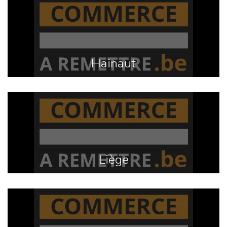
Hainaut
Liège