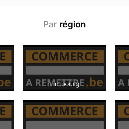
Par
région
Limbourg