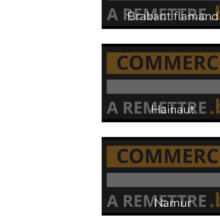
Brabant flamand
Hainaut
Namur