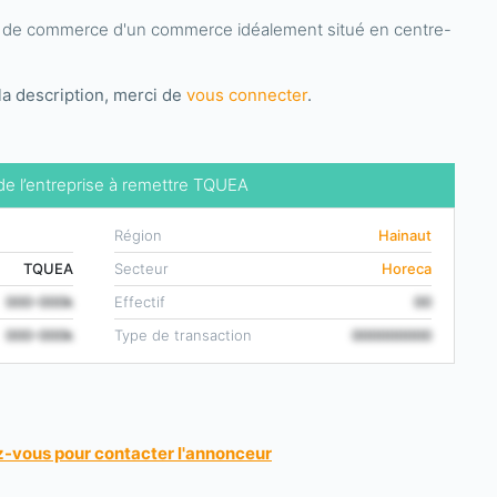
d de commerce d'un commerce idéalement situé en centre-
la description, merci de
vous connecter
.
 de l’entreprise à remettre TQUEA
Région
Hainaut
TQUEA
Secteur
Horeca
000-000k
Effectif
00
000-000k
Type de transaction
000000000
-vous pour contacter l'annonceur