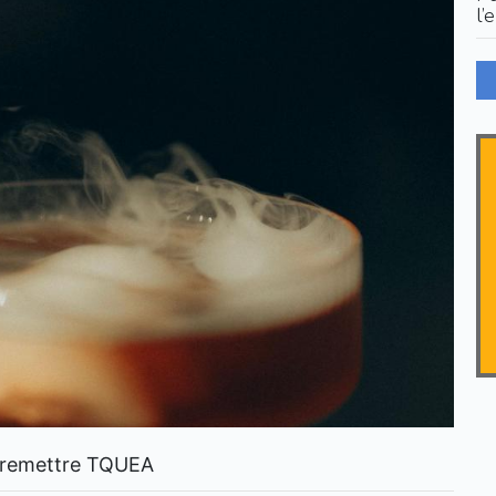
l’
 à remettre TQUEA