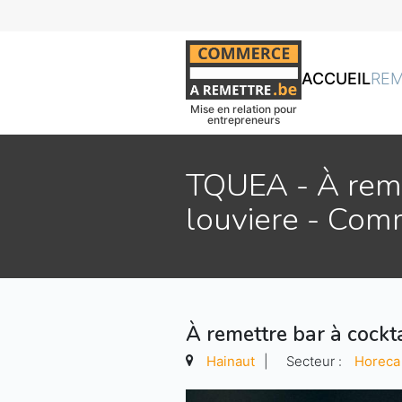
ACCUEIL
RE
Mise en relation pour
entrepreneurs
TQUEA - À remet
louviere - Com
À remettre bar à cockta
Hainaut
|
Secteur :
Horeca