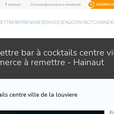
INSÉRER 
facebook
contact@commerce-a-remettre.be
METTRE
REPRENDRE
SERVICES
FAQ
CONTACT
CONNEX
tre bar à cocktails centre vi
merce à remettre - Hainaut
ils centre ville de la louviere
Pa