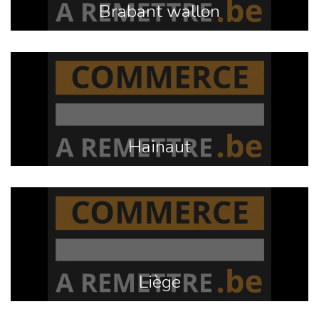
Brabant wallon
Hainaut
Liège