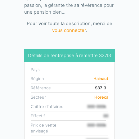
passion, la gérante tire sa révérence pour
une pension bien...
Pour voir toute la description, merci de
vous connecter
.
Détails de l’entreprise à remettre S37I3
Pays
Région
Hainaut
Référence
S37I3
Secteur
Horeca
Chiffre d'affaires
000-000k
Effectif
00
Prix de vente
000-000k
envisagé