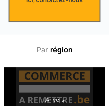
Par
région
Anvers