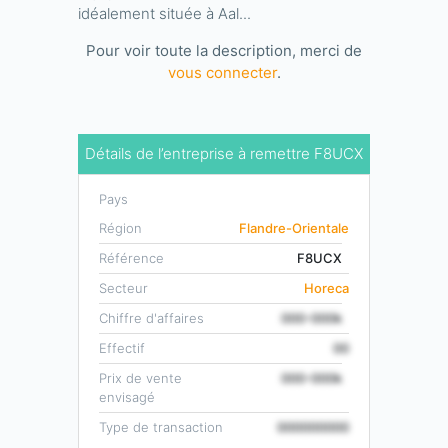
idéalement située à Aal...
Pour voir toute la description, merci de
vous connecter
.
Détails de l’entreprise à remettre F8UCX
Pays
Région
Flandre-Orientale
Référence
F8UCX
Secteur
Horeca
Chiffre d'affaires
000-000k
Effectif
00
Prix de vente
000-000k
envisagé
Type de transaction
000000000