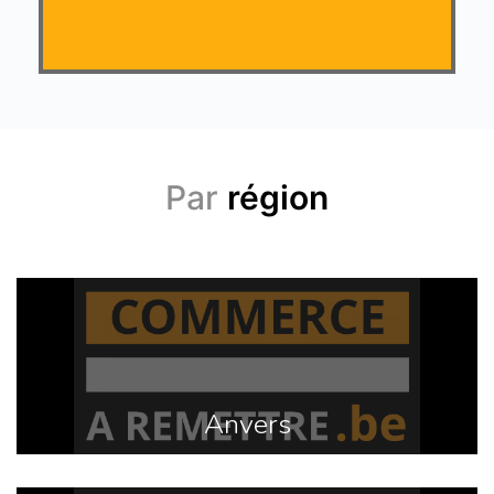
Par
région
Anvers