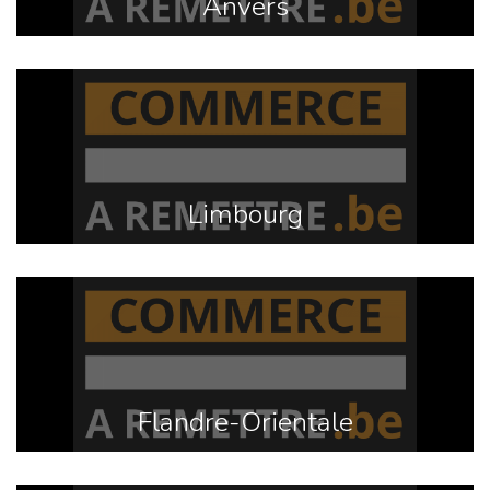
Anvers
Limbourg
Flandre-Orientale