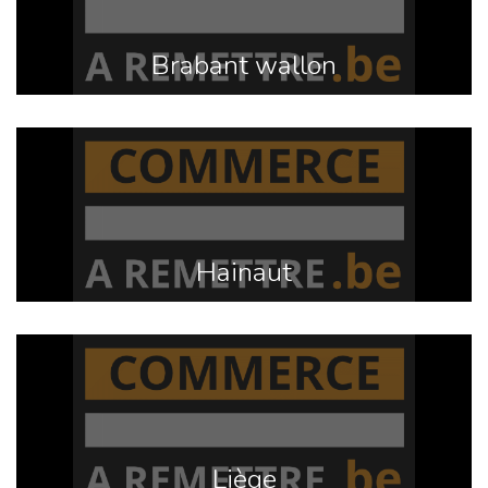
Brabant wallon
Hainaut
Liège