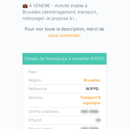
💼 À VENDRE – Activité établie à
Bruxelles (déménagement, transport,
nettoyage) Je propose à l...
Pour voir toute la description, merci de
vous connecter
.
Détails de l’entreprise à remettre W1FPD
Pays
Région
Bruxelles
Référence
W1FPD
Secteur
Transport &
logistique
Chiffre d'affaires
000-000k
Effectif
00
Prix de vente
000-000k