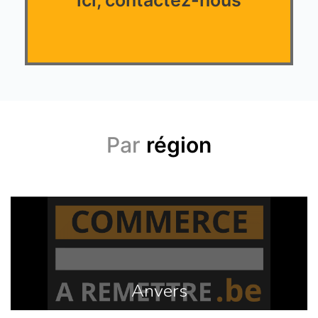
Par
région
Anvers