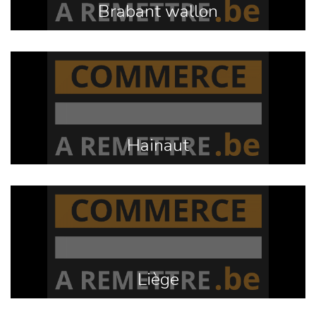
Brabant wallon
Hainaut
Liège