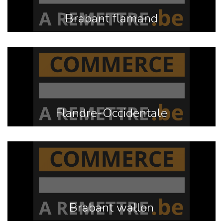
Brabant flamand
Flandre-Occidentale
Brabant wallon