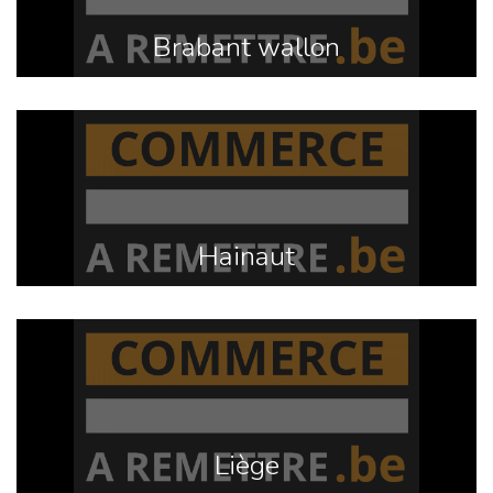
Brabant wallon
Hainaut
Liège